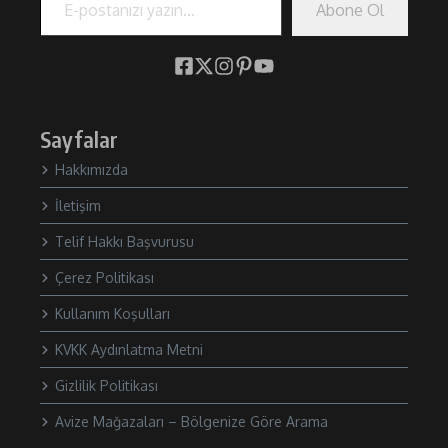
Abone Ol
Sayfalar
Hakkımızda
İletişim
Telif Hakkı Başvurusu
Çerez Politikası
Kullanım Koşulları
KVKK Aydınlatma Metni
Gizlilik Politikası
Avize Mağazaları – Bölgenize Göre Arama