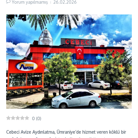
Yorum yapılmamış
26.02.2026
0
(
0
)
Cebeci Avize Aydınlatma, Ümraniye’de hizmet veren köklü bir