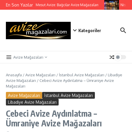
İçeriğe atla
En Son Yazılar
Mesut Avize: Bağcılar Avize Mağazaları
Nisa Av
Kategoriler
Avize Mağazaları
Anasayfa
/
Avize Mağazaları
/
İstanbul Avize Mağazaları
/
Libadiye
Avize Mağazaları
/
Cebeci Avize Aydınlatma – Ümraniye Avize
Mağazaları
Avize Mağazaları
İstanbul Avize Mağazaları
Libadiye Avize Mağazaları
Cebeci Avize Aydınlatma –
Ümraniye Avize Mağazaları