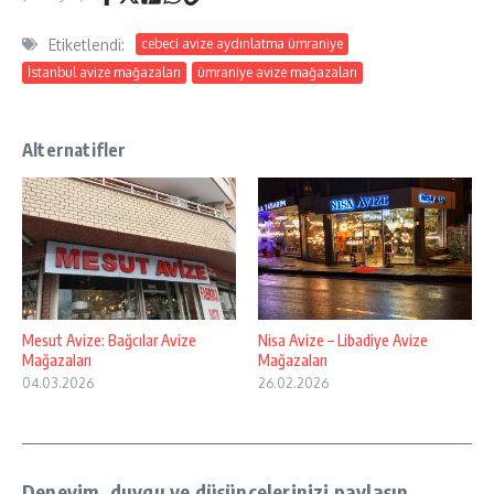
Etiketlendi:
cebeci avize aydınlatma ümraniye
İstanbul avize mağazaları
ümraniye avize mağazaları
Alternatifler
Mesut Avize: Bağcılar Avize
Nisa Avize – Libadiye Avize
Mağazaları
Mağazaları
04.03.2026
26.02.2026
Deneyim, duygu ve düşüncelerinizi paylaşın...