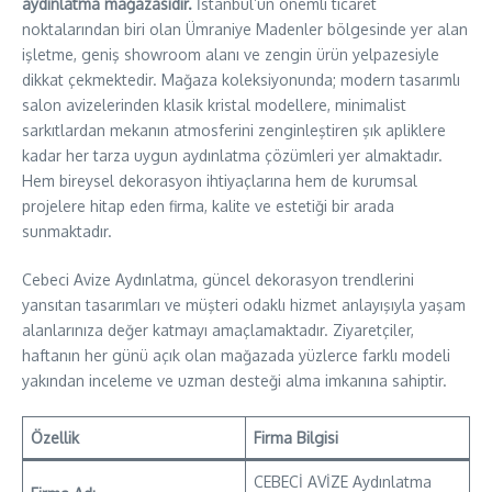
aydınlatma mağazasıdır.
İstanbul’un önemli ticaret
noktalarından biri olan Ümraniye Madenler bölgesinde yer alan
işletme, geniş showroom alanı ve zengin ürün yelpazesiyle
dikkat çekmektedir. Mağaza koleksiyonunda; modern tasarımlı
salon avizelerinden klasik kristal modellere, minimalist
sarkıtlardan mekanın atmosferini zenginleştiren şık apliklere
kadar her tarza uygun aydınlatma çözümleri yer almaktadır.
Hem bireysel dekorasyon ihtiyaçlarına hem de kurumsal
projelere hitap eden firma, kalite ve estetiği bir arada
sunmaktadır.
Cebeci Avize Aydınlatma, güncel dekorasyon trendlerini
yansıtan tasarımları ve müşteri odaklı hizmet anlayışıyla yaşam
alanlarınıza değer katmayı amaçlamaktadır. Ziyaretçiler,
haftanın her günü açık olan mağazada yüzlerce farklı modeli
yakından inceleme ve uzman desteği alma imkanına sahiptir.
Özellik
Firma Bilgisi
CEBECİ AVİZE Aydınlatma