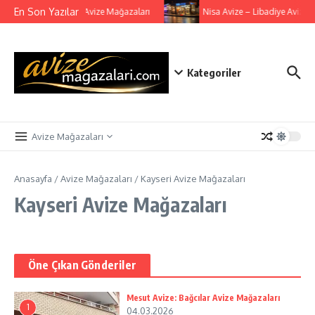
İçeriğe atla
En Son Yazılar
Mesut Avize: Bağcılar Avize Mağazaları
Nisa Avize – Libadiye Avize 
Kategoriler
Avize Mağazaları
Anasayfa
/
Avize Mağazaları
/
Kayseri Avize Mağazaları
Kayseri Avize Mağazaları
Öne Çıkan Gönderiler
Mesut Avize: Bağcılar Avize Mağazaları
1
04.03.2026