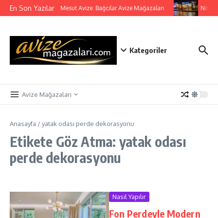
İçeriğe atla
En Son Yazılar
Mesut Avize: Bağcılar Avize Mağazaları
Nisa A
Kategoriler
Avize Mağazaları
Anasayfa
/
yatak odası perde dekorasyonu
Etikete Göz Atma: yatak odası
perde dekorasyonu
Nasıl Yapılır
Fon Perdeyle Modern