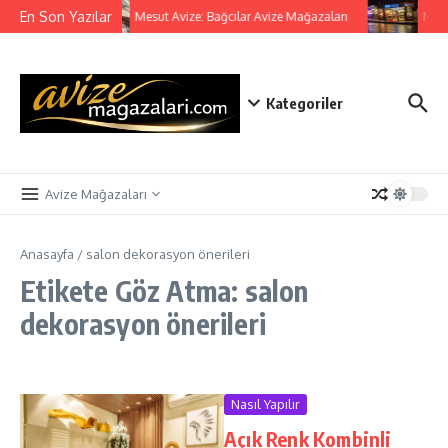
İçeriğe atla
En Son Yazılar
Mesut Avize: Bağcılar Avize Mağazaları
Nisa 
Kategoriler
Avize Mağazaları
Anasayfa
/
salon dekorasyon önerileri
Etikete Göz Atma: salon
dekorasyon önerileri
Nasıl Yapılır
Açık Renk Kombinli