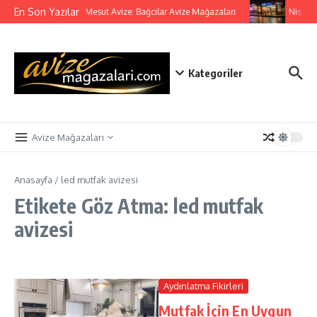
İçeriğe atla
En Son Yazılar
Mesut Avize: Bağcılar Avize Mağazaları
Nisa Av
Kategoriler
Avize Mağazaları
Anasayfa
/
led mutfak avizesi
Etikete Göz Atma: led mutfak
avizesi
Aydınlatma Fikirleri
Mutfak İçin En Uygun