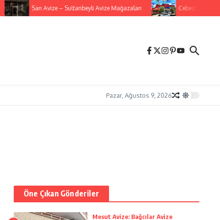
Sarı Avize – Sultanbeyli Avize Mağazaları
Cebeci Avize Aydı
Pazar, Ağustos 9, 2026
Öne Çıkan Gönderiler
Mesut Avize: Bağcılar Avize