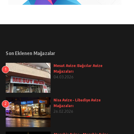
Son Eklenen Mağazalar
Mesut Avize: Bağcılar Avize
1
Mağazaları
04.03.2026
Nisa Avize – Libadiye Avize
2
Mağazaları
26.02.2026