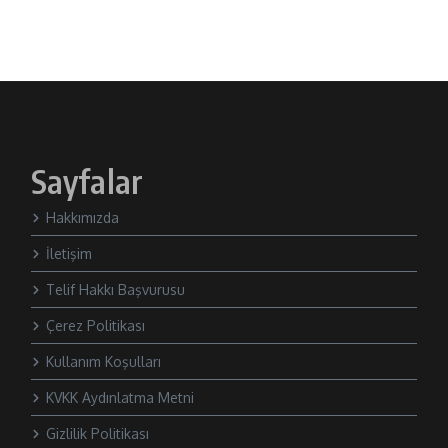
Sayfalar
Hakkımızda
İletişim
Telif Hakkı Başvurusu
Çerez Politikası
Kullanım Koşulları
KVKK Aydınlatma Metni
Gizlilik Politikası