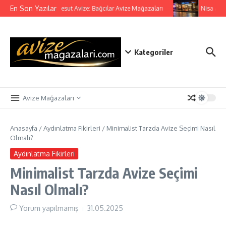
İçeriğe atla
En Son Yazılar
Mesut Avize: Bağcılar Avize Mağazaları
Nisa Avize 
Kategoriler
Avize Mağazaları
Anasayfa
/
Aydınlatma Fikirleri
/
Minimalist Tarzda Avize Seçimi Nasıl
Olmalı?
Aydınlatma Fikirleri
Minimalist Tarzda Avize Seçimi
Nasıl Olmalı?
Yorum yapılmamış
31.05.2025