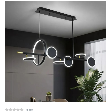
0
(
0
)