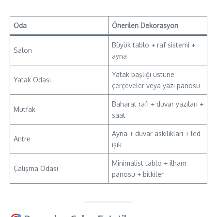
Oda
Önerilen Dekorasyon
Büyük tablo + raf sistemi +
Salon
ayna
Yatak başlığı üstüne
Yatak Odası
çerçeveler veya yazı panosu
Baharat rafı + duvar yazıları +
Mutfak
saat
Ayna + duvar askılıkları + led
Antre
ışık
Minimalist tablo + ilham
Çalışma Odası
panosu + bitkiler