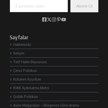
Abone Ol
Sayfalar
Hakkımızda
İletişim
Telif Hakkı Başvurusu
Çerez Politikası
Kullanım Koşulları
KVKK Aydınlatma Metni
Gizlilik Politikası
Avize Mağazaları – Bölgenize Göre Arama