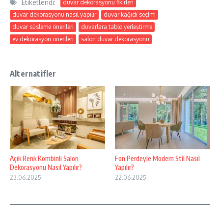
Etiketlendi:
duvar dekorasyonu fikirleri
duvar dekorasyonu nasıl yapılır
duvar kağıdı seçimi
duvar süsleme önerileri
duvarlara tablo yerleştirme
ev dekorasyon önerileri
salon duvar dekorasyonu
Alternatifler
Açık Renk Kombinli Salon
Fon Perdeyle Modern Stil Nasıl
Dekorasyonu Nasıl Yapılır?
Yapılır?
23.06.2025
22.06.2025