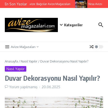
İçeriğe atla
En Son Yazılar
Mesut Avize: Bağcılar Avize Mağazaları
Nisa Avize – Li
Kategoriler
Avize Mağazaları
Anasayfa
/
Nasıl Yapılır
/
Duvar Dekorasyonu Nasıl Yapılır?
Nasıl Yapılır
Duvar Dekorasyonu Nasıl Yapılır?
Yorum yapılmamış
20.06.2025