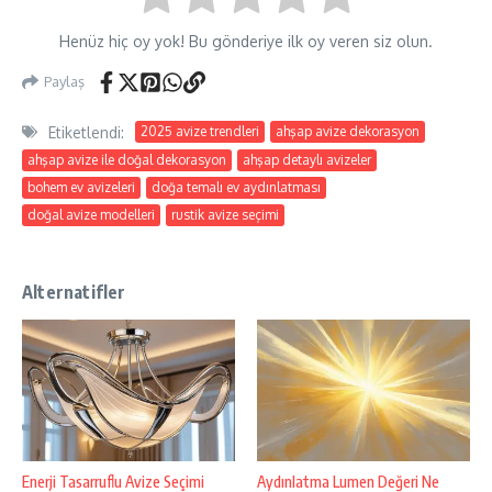
Henüz hiç oy yok! Bu gönderiye ilk oy veren siz olun.
Paylaş
Etiketlendi:
2025 avize trendleri
ahşap avize dekorasyon
ahşap avize ile doğal dekorasyon
ahşap detaylı avizeler
bohem ev avizeleri
doğa temalı ev aydınlatması
doğal avize modelleri
rustik avize seçimi
Alternatifler
Enerji Tasarruflu Avize Seçimi
Aydınlatma Lumen Değeri Ne